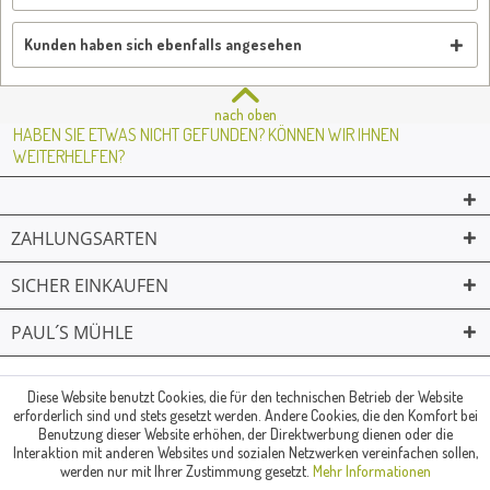
Kunden haben sich ebenfalls angesehen
nach oben
HABEN SIE ETWAS NICHT GEFUNDEN? KÖNNEN WIR IHNEN
WEITERHELFEN?
ZAHLUNGSARTEN
SICHER EINKAUFEN
PAUL´S MÜHLE
02361 -23231
Mailkontakt
Facebook
© Paul's Mühle | Inhaber: Christof Paul e.K. | Westring 2 | 45659
Diese Website benutzt Cookies, die für den technischen Betrieb der Website
erforderlich sind und stets gesetzt werden. Andere Cookies, die den Komfort bei
Recklinghausen
Benutzung dieser Website erhöhen, der Direktwerbung dienen oder die
Fax: 02361 -28831 | E-Mail: info@pauls-muehle.de
Interaktion mit anderen Websites und sozialen Netzwerken vereinfachen sollen,
werden nur mit Ihrer Zustimmung gesetzt.
Mehr Informationen