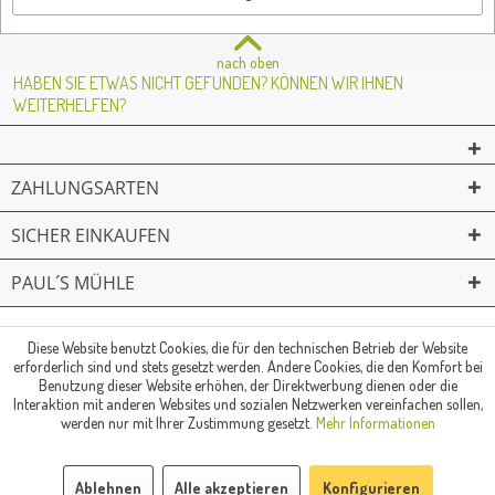
nach oben
HABEN SIE ETWAS NICHT GEFUNDEN? KÖNNEN WIR IHNEN
WEITERHELFEN?
ZAHLUNGSARTEN
SICHER EINKAUFEN
PAUL´S MÜHLE
02361 -23231
Mailkontakt
Facebook
© Paul's Mühle | Inhaber: Christof Paul e.K. | Westring 2 | 45659
Diese Website benutzt Cookies, die für den technischen Betrieb der Website
erforderlich sind und stets gesetzt werden. Andere Cookies, die den Komfort bei
Recklinghausen
Benutzung dieser Website erhöhen, der Direktwerbung dienen oder die
Fax: 02361 -28831 | E-Mail: info@pauls-muehle.de
Interaktion mit anderen Websites und sozialen Netzwerken vereinfachen sollen,
werden nur mit Ihrer Zustimmung gesetzt.
Mehr Informationen
Ablehnen
Alle akzeptieren
Konfigurieren