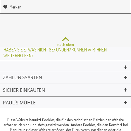
Merken
nach oben
HABEN SIE ETWAS NICHT GEFUNDEN? KÖNNEN WIR IHNEN
WEITERHELFEN?
ZAHLUNGSARTEN
SICHER EINKAUFEN
PAUL´S MÜHLE
02361 -23231
Mailkontakt
Facebook
© Paul's Mühle | Inhaber: Christof Paul e.K. | Westring 2 | 45659
Diese Website benutzt Cookies, die für den technischen Betrieb der Website
erforderlich sind und stets gesetzt werden. Andere Cookies, die den Komfort bei
Recklinghausen
Benutzung dieser Website erhöhen, der Direktwerbung dienen oder die