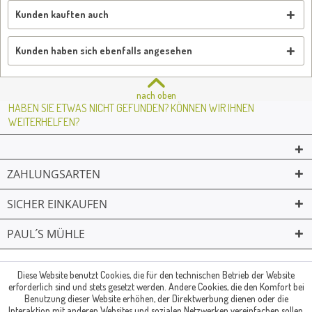
Kunden kauften auch
Kunden haben sich ebenfalls angesehen
nach oben
HABEN SIE ETWAS NICHT GEFUNDEN? KÖNNEN WIR IHNEN
WEITERHELFEN?
ZAHLUNGSARTEN
SICHER EINKAUFEN
PAUL´S MÜHLE
02361 -23231
Mailkontakt
Facebook
© Paul's Mühle | Inhaber: Christof Paul e.K. | Westring 2 | 45659
Diese Website benutzt Cookies, die für den technischen Betrieb der Website
erforderlich sind und stets gesetzt werden. Andere Cookies, die den Komfort bei
Recklinghausen
Benutzung dieser Website erhöhen, der Direktwerbung dienen oder die
Fax: 02361 -28831 | E-Mail: info@pauls-muehle.de
Interaktion mit anderen Websites und sozialen Netzwerken vereinfachen sollen,