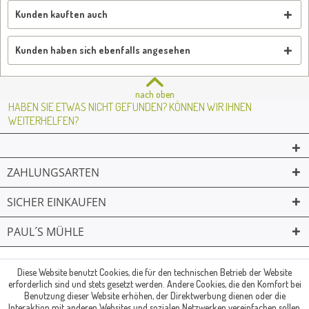
Kunden kauften auch
Kunden haben sich ebenfalls angesehen
nach oben
HABEN SIE ETWAS NICHT GEFUNDEN? KÖNNEN WIR IHNEN
WEITERHELFEN?
ZAHLUNGSARTEN
SICHER EINKAUFEN
PAUL´S MÜHLE
02361 -23231
Mailkontakt
Facebook
© Paul's Mühle | Inhaber: Christof Paul e.K. | Westring 2 | 45659
Diese Website benutzt Cookies, die für den technischen Betrieb der Website
erforderlich sind und stets gesetzt werden. Andere Cookies, die den Komfort bei
Recklinghausen
Benutzung dieser Website erhöhen, der Direktwerbung dienen oder die
Fax: 02361 -28831 | E-Mail: info@pauls-muehle.de
Interaktion mit anderen Websites und sozialen Netzwerken vereinfachen sollen,