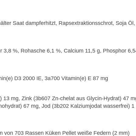
lter Saat dampferhitzt, Rapsextraktionsschrot, Soja Öl, M
r 3,8 %, Rohasche 6,1 %, Calcium 11,5 g, Phosphor 6,54 
min(e) D3 2000 IE, 3a700 Vitamin(e) E 87 mg
t) 13 mg, Zink (3b607 Zn-chelat aus Glycin-Hydrat) 47 
onohydrat) 67 mg, Jod (3b202 Kalziumjodat wasserfrei)
n von 703 Rassen Küken Pellet weiße Federn (2 mm)