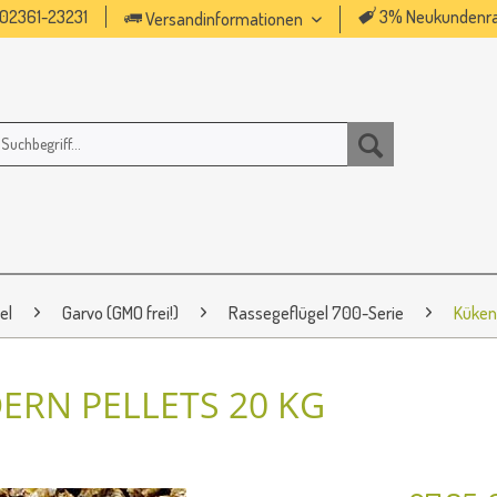
02361-23231
3% Neukundenra
Versandinformationen
el
Garvo (GMO frei!)
Rassegeflügel 700-Serie
Küken
ERN PELLETS 20 KG