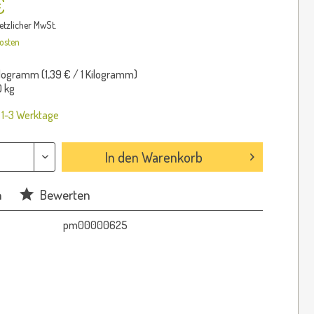
€
setzlicher MwSt.
osten
ilogramm (
1,39 €
/ 1 Kilogramm)
 kg
: 1-3 Werktage
In den
Warenkorb
n
Bewerten
pm00000625