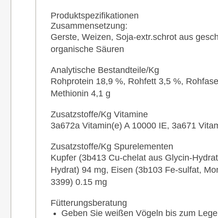
Produktspezifikationen
Zusammensetzung:
Gerste, Weizen, Soja-extr.schrot aus geschä
organische Säuren
Analytische Bestandteile/Kg
Rohprotein 18,9 %, Rohfett 3,5 %, Rohfase
Methionin 4,1 g
Zusatzstoffe/Kg Vitamine
3a672a Vitamin(e) A 10000 IE, 3a671 Vita
Zusatzstoffe/Kg Spurelementen
Kupfer (3b413 Cu-chelat aus Glycin-Hydra
Hydrat) 94 mg, Eisen (3b103 Fe-sulfat, M
3399) 0.15 mg
Fütterungsberatung
Geben Sie weißen Vögeln bis zum Lege