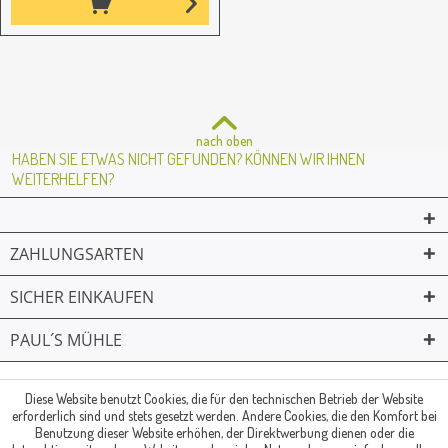
nach oben
HABEN SIE ETWAS NICHT GEFUNDEN? KÖNNEN WIR IHNEN
WEITERHELFEN?
ZAHLUNGSARTEN
SICHER EINKAUFEN
PAUL´S MÜHLE
02361 -23231
Mailkontakt
Facebook
© Paul's Mühle | Inhaber: Christof Paul e.K. | Westring 2 | 45659
Diese Website benutzt Cookies, die für den technischen Betrieb der Website
erforderlich sind und stets gesetzt werden. Andere Cookies, die den Komfort bei
Recklinghausen
Benutzung dieser Website erhöhen, der Direktwerbung dienen oder die
Fax: 02361 -28831 | E-Mail: info@pauls-muehle.de