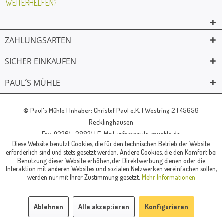
WEITERHELFEN?
ZAHLUNGSARTEN
SICHER EINKAUFEN
PAUL´S MÜHLE
02361 -23231
Mailkontakt
Facebook
© Paul's Mühle | Inhaber: Christof Paul e.K. | Westring 2 | 45659
Recklinghausen
Fax: 02361 -28831 | E-Mail: info@pauls-muehle.de
Diese Website benutzt Cookies, die für den technischen Betrieb der Website
erforderlich sind und stets gesetzt werden. Andere Cookies, die den Komfort bei
Benutzung dieser Website erhöhen, der Direktwerbung dienen oder die
Interaktion mit anderen Websites und sozialen Netzwerken vereinfachen sollen,
werden nur mit Ihrer Zustimmung gesetzt.
Mehr Informationen
Ablehnen
Alle akzeptieren
Konfigurieren