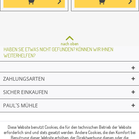
nach oben
HABEN SIE ETWAS NICHT GEFUNDEN? KÖNNEN WIR IHNEN
WEITERHELFEN?
ZAHLUNGSARTEN
SICHER EINKAUFEN
PAUL´S MÜHLE
02361 -23231
Mailkontakt
Facebook
© Paul's Mühle | Inhaber: Christof Paul e.K. | Westring 2 | 45659
Diese Website benutzt Cookies, die für den technischen Betrieb der Website
Recklinghausen
erforderlich sind und stets gesetzt werden. Andere Cookies, die den Komfort bei
Fax: 02361 -28831 | E-Mail: info@pauls-muehle.de
Benutzung dieser Website erhöhen, der Direktwerbung dienen oder die