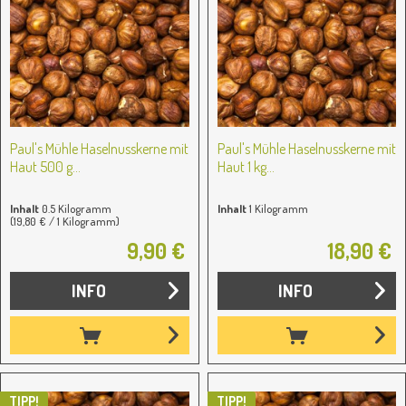
Paul's Mühle Haselnusskerne mit
Paul's Mühle Haselnusskerne mit
Haut 500 g...
Haut 1 kg...
Inhalt
0.5 Kilogramm
Inhalt
1 Kilogramm
(19,80 € / 1 Kilogramm)
9,90 €
18,90 €
INFO
INFO
TIPP!
TIPP!