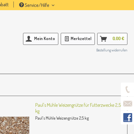
batt
Service/Hilfe
Mein Konto
Merkzettel
0,00 €
Bestellung widerrufen
Paul's Mühle Weizengrütze für Futterzwecke 2,5
kg
Paul's Mühle Weizengrütze 2,5 kg