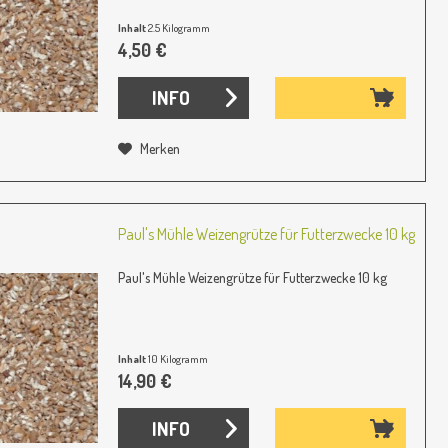
Inhalt
2.5 Kilogramm
(1,80 € / 1 Kilogramm)
4,50 €
INFO
Merken
Paul's Mühle Weizengrütze für Futterzwecke 10 kg
Paul's Mühle Weizengrütze für Futterzwecke 10 kg
Inhalt
10 Kilogramm
(1,49 € / 1 Kilogramm)
14,90 €
INFO