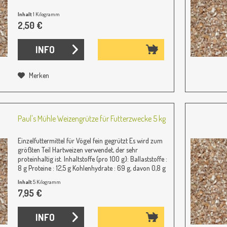
Inhalt
1 Kilogramm
2,50 €
INFO
Merken
Paul's Mühle Weizengrütze für Futterzwecke 5 kg
Einzelfuttermittel für Vögel fein gegrützt Es wird zum
größten Teil Hartweizen verwendet, der sehr
proteinhaltig ist. Inhaltstoffe (pro 100 g): Ballaststoffe :
8 g Proteine : 12,5 g Kohlenhydrate : 69 g, davon 0,8 g
Zucker Fett : 1,75 g,...
Inhalt
5 Kilogramm
(1,59 € / 1 Kilogramm)
7,95 €
INFO