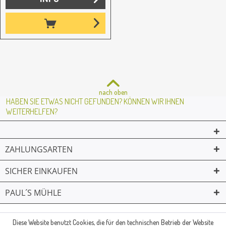
nach oben
HABEN SIE ETWAS NICHT GEFUNDEN? KÖNNEN WIR IHNEN
WEITERHELFEN?
ZAHLUNGSARTEN
SICHER EINKAUFEN
PAUL´S MÜHLE
02361 -23231
Mailkontakt
Facebook
© Paul's Mühle | Inhaber: Christof Paul e.K. | Westring 2 | 45659
Diese Website benutzt Cookies, die für den technischen Betrieb der Website