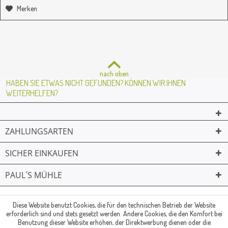
Merken
nach oben
HABEN SIE ETWAS NICHT GEFUNDEN? KÖNNEN WIR IHNEN
WEITERHELFEN?
ZAHLUNGSARTEN
SICHER EINKAUFEN
PAUL´S MÜHLE
02361 -23231
Mailkontakt
Facebook
© Paul's Mühle | Inhaber: Christof Paul e.K. | Westring 2 | 45659
Diese Website benutzt Cookies, die für den technischen Betrieb der Website
erforderlich sind und stets gesetzt werden. Andere Cookies, die den Komfort bei
Recklinghausen
Benutzung dieser Website erhöhen, der Direktwerbung dienen oder die
Fax: 02361 -28831 | E-Mail: info@pauls-muehle.de