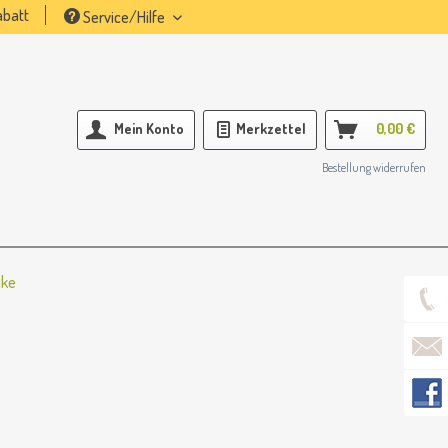
batt
Service/Hilfe
Mein Konto
Merkzettel
0,00 €
Bestellung widerrufen
cke