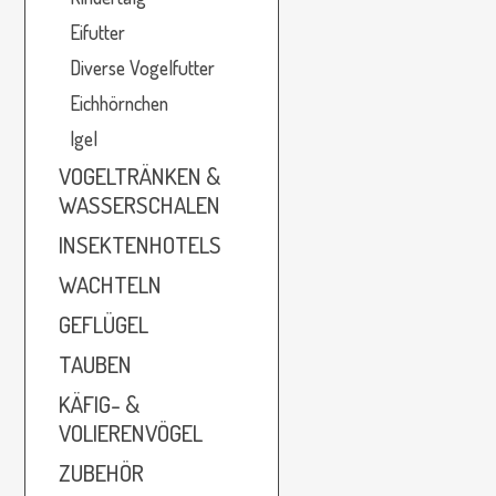
Eifutter
Diverse Vogelfutter
Eichhörnchen
Igel
VOGELTRÄNKEN &
WASSERSCHALEN
INSEKTENHOTELS
WACHTELN
GEFLÜGEL
TAUBEN
KÄFIG- &
VOLIERENVÖGEL
ZUBEHÖR