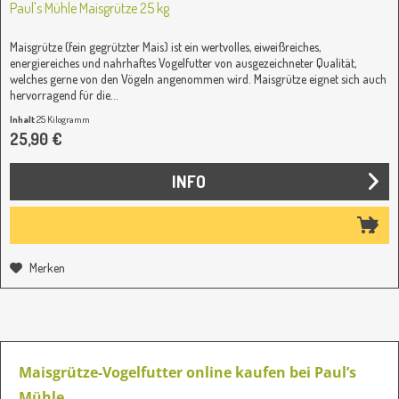
Paul's Mühle Maisgrütze 25 kg
Maisgrütze (fein gegrützter Mais) ist ein wertvolles, eiweißreiches,
energiereiches und nahrhaftes Vogelfutter von ausgezeichneter Qualität,
welches gerne von den Vögeln angenommen wird. Maisgrütze eignet sich auch
hervorragend für die...
Inhalt
25 Kilogramm
(1,04 € / 1 Kilogramm)
25,90 €
INFO
Merken
Maisgrütze-Vogelfutter online kaufen bei Paul’s
Mühle