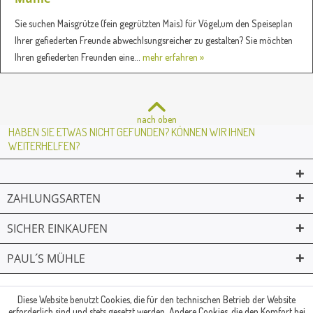
Sie suchen Maisgrütze (fein gegrützten Mais) für Vögel,um den Speiseplan
Ihrer gefiederten Freunde abwechlsungsreicher zu gestalten? Sie möchten
Ihren gefiederten Freunden eine...
mehr erfahren »
nach oben
HABEN SIE ETWAS NICHT GEFUNDEN? KÖNNEN WIR IHNEN
WEITERHELFEN?
ZAHLUNGSARTEN
SICHER EINKAUFEN
PAUL´S MÜHLE
02361 -23231
Mailkontakt
Facebook
© Paul's Mühle | Inhaber: Christof Paul e.K. | Westring 2 | 45659
Diese Website benutzt Cookies, die für den technischen Betrieb der Website
erforderlich sind und stets gesetzt werden. Andere Cookies, die den Komfort bei